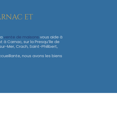
CARNAC ET
la
vente de maisons
vous aide à
t à Carnac, sur la Presqu’île de
sur-Mer, Crach, Saint-Philibert,
ueillante, nous avons les biens