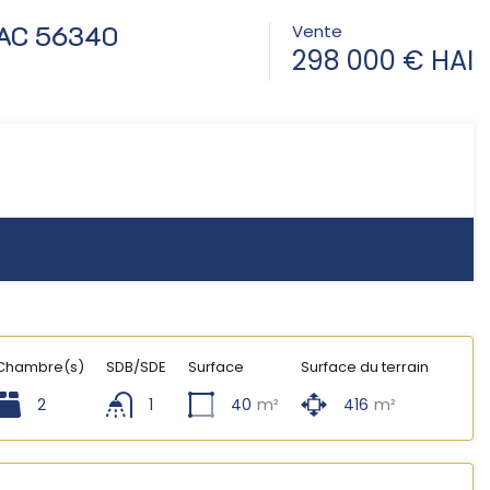
NAC 56340
Vente
298 000 € HAI
Chambre(s)
SDB/SDE
Surface
Surface du terrain
2
1
40
m²
416
m²