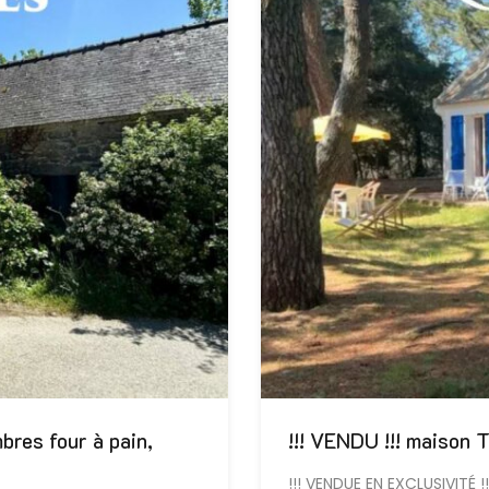
res four à pain,
!!! VENDU !!! maiso
!!! VENDUE EN EXCLUSIVITÉ !