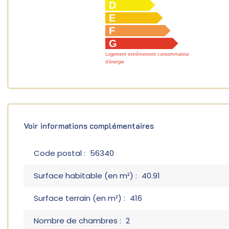
D
E
F
G
Logement extrêmement consommateur
d’énergie
Voir informations complémentaires
Code postal :
56340
Surface habitable (en m²) :
40.91
Surface terrain (en m²) :
416
Nombre de chambres :
2