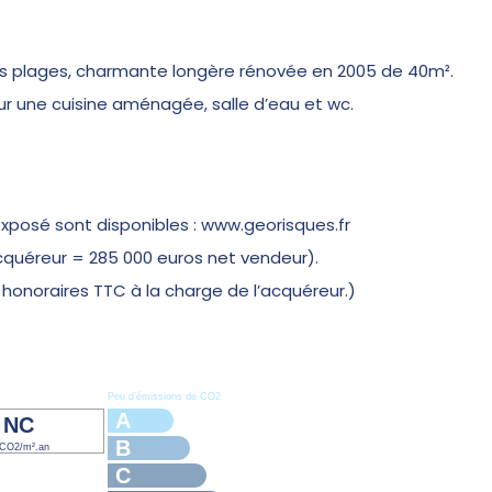
plages, charmante longère rénovée en 2005 de 40m².
r une cuisine aménagée, salle d’eau et wc.
exposé sont disponibles : www.georisques.fr
acquéreur = 285 000 euros net vendeur).
honoraires TTC à la charge de l’acquéreur.)
Peu d’émissions de CO2
A
NC
B
CO2/m².an
C