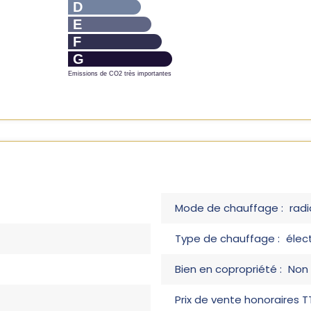
D
E
F
G
Emissions de CO2 très importantes
Mode de chauffage :
radi
Type de chauffage :
élect
Bien en copropriété :
Non
Prix de vente honoraires TT