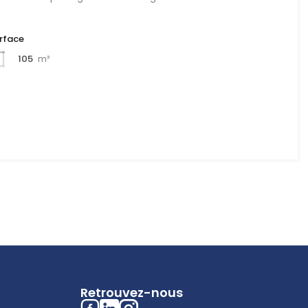
rface
105
m²
Retrouvez-nous