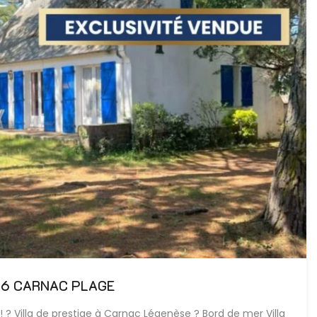
n T6 CARNAC PLAGE
!! ? Villa de prestige à Carnac Légenèse ? Bord de mer Villa