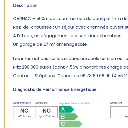
Description
CARNAC – 500m des commerces du bourg et 2km des 
Rez-de-chaussée : un séjour avec cheminée ouvert su
A l’étage, un dégagement dessert deux chambres.
Un garage de 27 m² aménageable.
Les informations sur les risques auxquels ce bien est 
Prix: 298 000 euros (dont 4.56% d’honoraires charge 
Contact : Stéphanie Denoël au 06 78 69 68 90 (4.56 % 
Diagnostic de Performance Energétique
Consommation
Emissions
Emissions
Logement très performant
A
NC
NC
B
kWh/m².an
kgCO2/m².an
kg
C