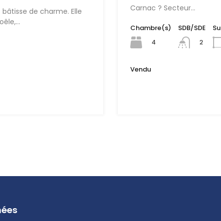
Carnac ? Secteur…
âtisse de charme. Elle
oêle,…
Chambre(s)
SDB/SDE
Su
4
2
Vendu
nées