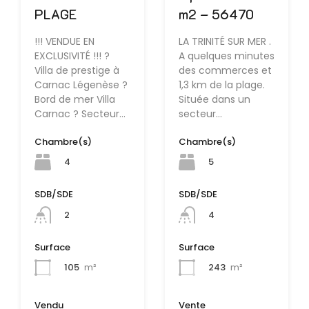
PLAGE
m2 – 56470
!!! VENDUE EN
LA TRINITÉ SUR MER .
EXCLUSIVITÉ !!! ?
A quelques minutes
Villa de prestige à
des commerces et
Carnac Légenèse ?
1,3 km de la plage.
Bord de mer Villa
Située dans un
Carnac ? Secteur…
secteur…
Chambre(s)
Chambre(s)
4
5
SDB/SDE
SDB/SDE
2
4
Surface
Surface
105
m²
243
m²
Vendu
Vente