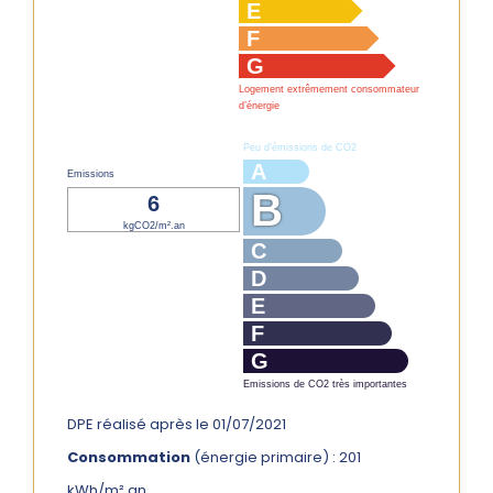
E
F
G
Logement extrêmement consommateur
d’énergie
Peu d’émissions de CO2
A
Emissions
B
6
kgCO2/m².an
C
D
E
F
G
Emissions de CO2 très importantes
DPE réalisé après le 01/07/2021
Consommation
(énergie primaire) : 201
kWh/m².an