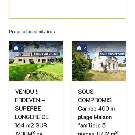
Propriétés similaires
17
12
VENDU !!
SOUS
ERDEVEN –
COMPROMIS
SUPERBE
Carnac 400 m
LONGERE DE
plage Maison
164 m2 SUR
familiale 5
1200M² de
pièces 117.12 m²