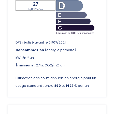
D
27
kgCO2/m².an
E
F
G
Emissions de CO2 très importantes
DPE réalisé avant le 01/07/2021
Consommation
(énergie primaire) : 100
kWh/m².an
Émissions
: 27 kgCO2/m2 .an
Estimation des coûts annuels en énergie pour un
usage standard : entre
890
et
1427
€ par an.