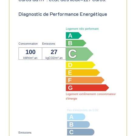
Diagnostic de Performance Energétique
Logement très performant
A
B
Consommation
Emissions
C
100
27
kWh/m².an
kgCO2/m².an
D
E
F
G
Logement extrêmement consommateur
d’énergie
Peu d’émissions de CO2
A
B
C
Emissions