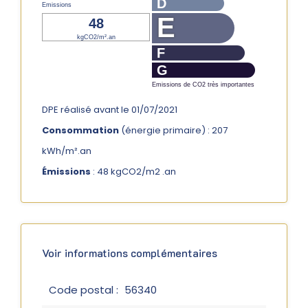
D
Emissions
E
48
kgCO2/m².an
F
G
Emissions de CO2 très importantes
DPE réalisé avant le 01/07/2021
Consommation
(énergie primaire) : 207
kWh/m².an
Émissions
: 48 kgCO2/m2 .an
Voir informations complémentaires
Code postal :
56340