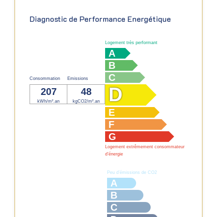
Diagnostic de Performance Energétique
Logement très performant
A
B
C
Consommation
Emissions
D
207
48
kWh/m².an
kgCO2/m².an
E
F
G
Logement extrêmement consommateur
d’énergie
Peu d’émissions de CO2
A
B
C