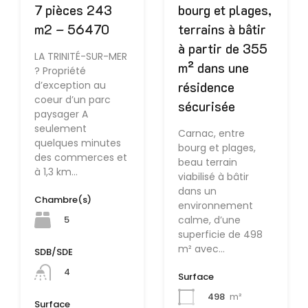
bourg et plages,
7 pièces 243
terrains à bâtir
m2 – 56470
à partir de 355
LA TRINITÉ-SUR-MER
m² dans une
? Propriété
résidence
d’exception au
coeur d’un parc
sécurisée
paysager A
seulement
Carnac, entre
quelques minutes
bourg et plages,
des commerces et
beau terrain
à 1,3 km…
viabilisé à bâtir
dans un
Chambre(s)
environnement
calme, d’une
5
superficie de 498
m² avec…
SDB/SDE
4
Surface
498
m²
Surface