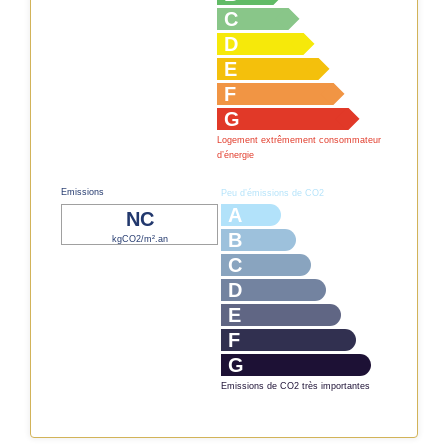
C
D
E
F
G
Logement extrêmement consommateur
d’énergie
Emissions
Peu d’émissions de CO2
A
NC
B
kgCO2/m².an
C
D
E
F
G
Emissions de CO2 très importantes