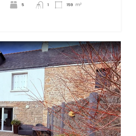
m²
5
159
1