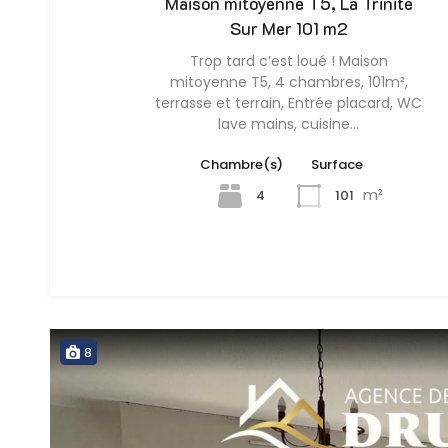
Maison mitoyenne T5, La Trinite
Sur Mer 101 m2
Trop tard c’est loué ! Maison
mitoyenne T5, 4 chambres, 101m²,
terrasse et terrain, Entrée placard, WC
lave mains, cuisine…
Chambre(s)
Surface
m²
4
101
8