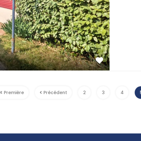
Première
Précédent
2
3
4