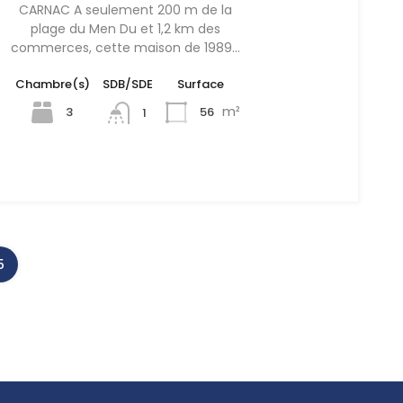
CARNAC A seulement 200 m de la
plage du Men Du et 1,2 km des
commerces, cette maison de 1989…
Chambre(s)
SDB/SDE
Surface
m²
3
56
1
5