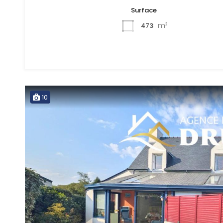
Surface
m²
473
10