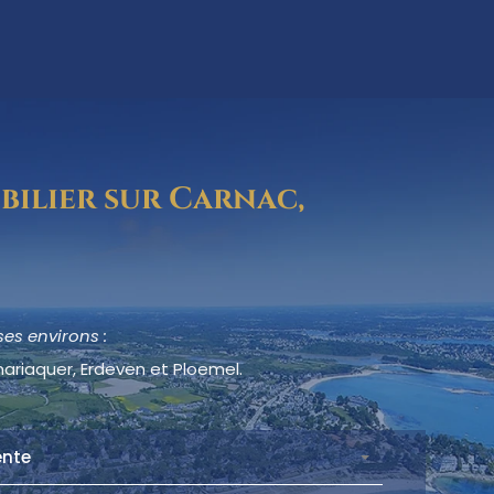
bilier sur Carnac,
es environs :
cmariaquer, Erdeven et Ploemel.
ente