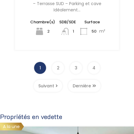
– Terrasse SUD – Parking et cave
Idéalement…
Chambre(s)
SDB/SDE
Surface
m²
2
50
1
1
2
3
4
Suivant
Dernière
Propriétés en vedette
A la une