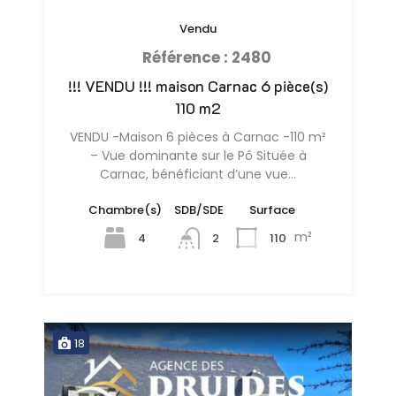
Vendu
Référence : 2480
!!! VENDU !!! maison Carnac 6 pièce(s)
110 m2
VENDU -Maison 6 pièces à Carnac -110 m²
– Vue dominante sur le Pô Située à
Carnac, bénéficiant d’une vue…
Chambre(s)
SDB/SDE
Surface
m²
4
110
2
18