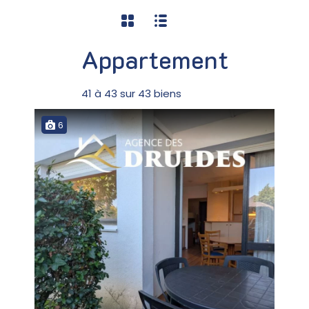
Appartement
41
à
43
sur
43
biens
6