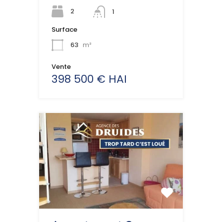
2
1
Surface
63
m²
Vente
398 500 € HAI