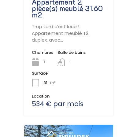
Appartement 2
pièce(s) meublé 31.60
m2
Trop tard c’est loué !
Appartement meublé T2
duplex, avec…
Chambres
Salle de bains
1
1
Surface
31
m²
Location
534 € par mois