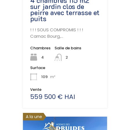
4 chambres 115 m2
sur jardin clos de
peirre avec terrasse et
puits
! ! ! SOUS COMPROMIS ! ! !
Carnac Bourg,…
Chambres
Salle de bains
4
2
Surface
109
m²
Vente
559 500 € HAI
A la une