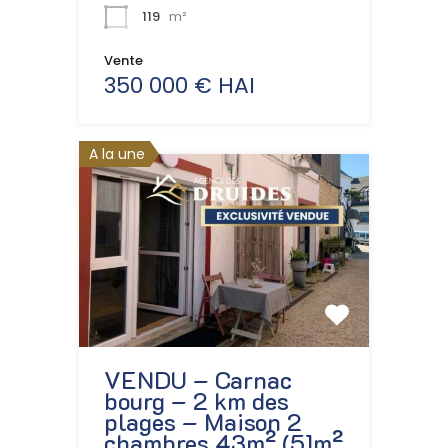
119
m²
Vente
350 000 € HAI
A la une
VENDU – Carnac
bourg – 2 km des
plages – Maison 2
chambres 43m² (51m²