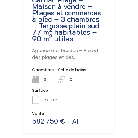
Maison à vendre –
Plages et commerces
à pied – 3 chambres
– Terrasse plein sud –
77 m² habitables –
90 m² utiles
Agence des Druides – A pied
des plages et des…
Chambres
Salle de bains
3
2
Surface
77
m²
Vente
582 750 € HAI