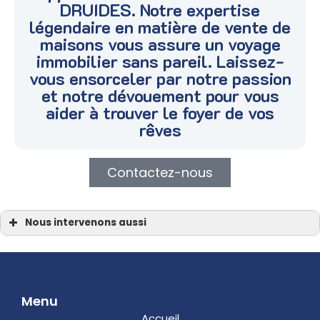
DRUIDES. Notre expertise
légendaire en matière de vente de
maisons vous assure un voyage
immobilier sans pareil. Laissez-
vous ensorceler par notre passion
et notre dévouement pour vous
aider à trouver le foyer de vos
rêves
Contactez-nous
Nous intervenons aussi
Vente maison à la presqu’île de Quiberon
Vente maison Carnac
Vente maison Plouharnel
Vente maison Crach
Vente maison Erdeven
Vente maison à Quiberon
Vente maison La Trinité-sur-Mer
Menu
Vente maison Saint-Philibert
Vente maison Locmariaquer
Accueil