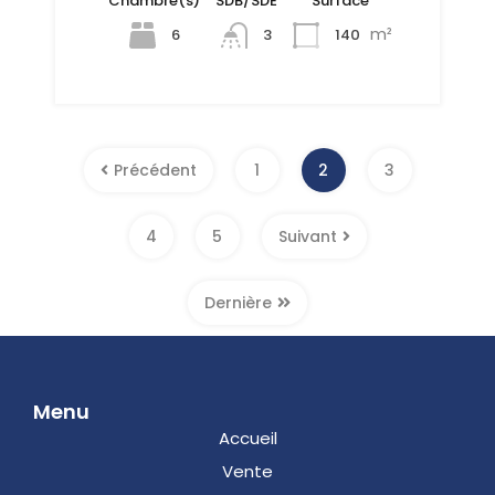
Chambre(s)
SDB/SDE
Surface
m²
6
140
3
Précédent
1
2
3
4
5
Suivant
Dernière
Menu
Accueil
Vente