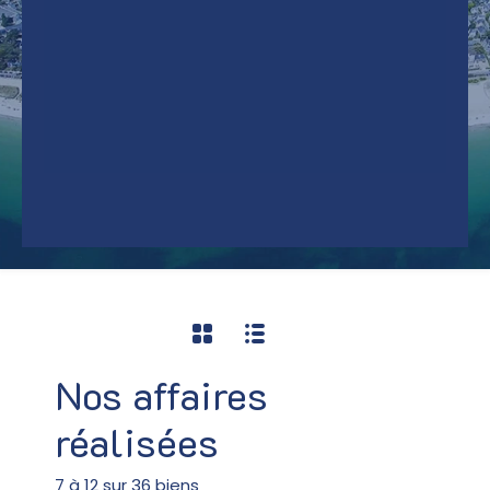
Nos affaires
réalisées
7
à
12
sur
36
biens